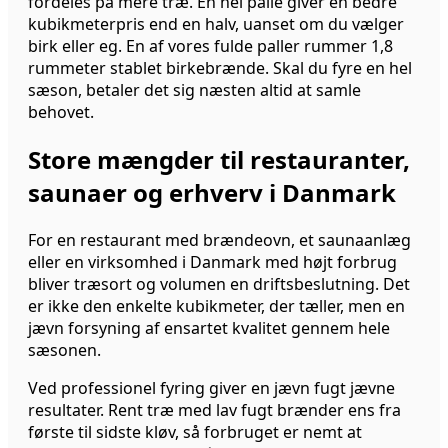
fordeles på mere træ. En hel palle giver en bedre
kubikmeterpris end en halv, uanset om du vælger
birk eller eg. En af vores fulde paller rummer 1,8
rummeter stablet birkebrænde. Skal du fyre en hel
sæson, betaler det sig næsten altid at samle
behovet.
Store mængder til restauranter,
saunaer og erhverv i Danmark
For en restaurant med brændeovn, et saunaanlæg
eller en virksomhed i Danmark med højt forbrug
bliver træsort og volumen en driftsbeslutning. Det
er ikke den enkelte kubikmeter, der tæller, men en
jævn forsyning af ensartet kvalitet gennem hele
sæsonen.
Ved professionel fyring giver en jævn fugt jævne
resultater. Rent træ med lav fugt brænder ens fra
første til sidste kløv, så forbruget er nemt at