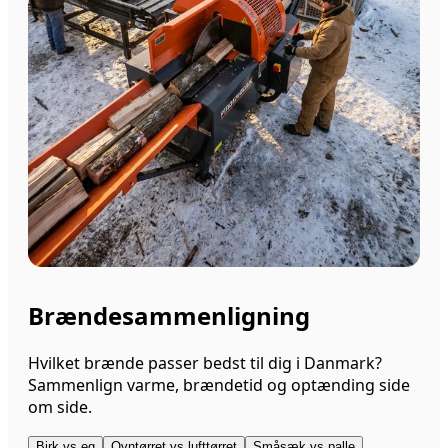
Brændesammenligning
Hvilket brænde passer bedst til dig i Danmark?
Sammenlign varme, brændetid og optænding side
om side.
Birk vs eg
Ovntørret vs lufttørret
Småsæk vs palle