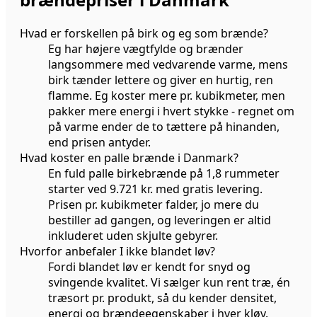
Hvad er forskellen på birk og eg som brænde?
Eg har højere vægtfylde og brænder
langsommere med vedvarende varme, mens
birk tænder lettere og giver en hurtig, ren
flamme. Eg koster mere pr. kubikmeter, men
pakker mere energi i hvert stykke - regnet om
på varme ender de to tættere på hinanden,
end prisen antyder.
Hvad koster en palle brænde i Danmark?
En fuld palle birkebrænde på 1,8 rummeter
starter ved 9.721 kr. med gratis levering.
Prisen pr. kubikmeter falder, jo mere du
bestiller ad gangen, og leveringen er altid
inkluderet uden skjulte gebyrer.
Hvorfor anbefaler I ikke blandet løv?
Fordi blandet løv er kendt for snyd og
svingende kvalitet. Vi sælger kun rent træ, én
træsort pr. produkt, så du kender densitet,
energi og brændeegenskaber i hver kløv.