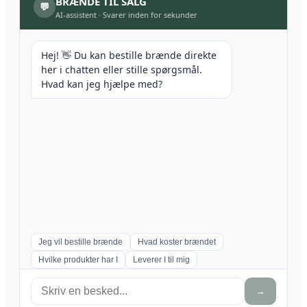
BRÆNDE TIL SALG
💬
AI-assistent
·
Svarer inden for sekunder
Hej! 👋 Du kan bestille brænde direkte
her i chatten eller stille spørgsmål.
Hvad kan jeg hjælpe med?
Jeg vil bestille brænde
Hvad koster brændet
Hvilke produkter har I
Leverer I til mig
→