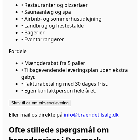
•
Restauranter og pizzeriaer
•
Saunaanlæg og spa
•
Airbnb- og sommerhusudlejning
•
Landbrug og hestestalde
•
Bagerier
•
Eventarrangører
Fordele
•
Mængderabat fra 5 paller.
•
Tilbagevendende leveringsplan uden ekstra
gebyr.
•
Fakturabetaling med 30 dages frist.
•
Egen kontaktperson hele året.
Skriv til os om erhvervslevering
Eller mail os direkte på
info@braendetilsalg.dk
Ofte stillede spørgsmål om
brændepriser i Danmark