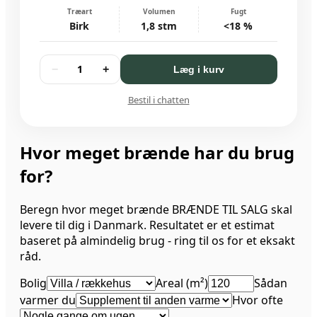
Træart
Volumen
Fugt
Birk
1,8 stm
<18 %
1
−
+
Læg i kurv
Bestil i chatten
Hvor meget brænde har du brug
for?
Beregn hvor meget brænde BRÆNDE TIL SALG skal
levere til dig i Danmark. Resultatet er et estimat
baseret på almindelig brug - ring til os for et eksakt
råd.
Bolig
Areal (m²)
Sådan
varmer du
Hvor ofte