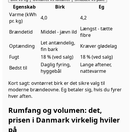
Egenskab
Birk
Eg
Varme (kWh
4,0
4,2
pr. kg)
Længst - tætte
Brændetid
Middel - jævn ild
fibre
Let antændelig,
Optænding
Kræver glødelag
fin bark
Fugt
18 % (ved salg)
18 % (ved salg)
Daglig fyring,
Lange aftener,
Bedst til
hyggebål
nattevarme
Kort sagt: ovntørret birk er det sikre valg til
moderne brændeovne. Eg betaler sig, hvis du fyrer
hver aften.
Rumfang og volumen: det,
prisen i Danmark virkelig hviler
på