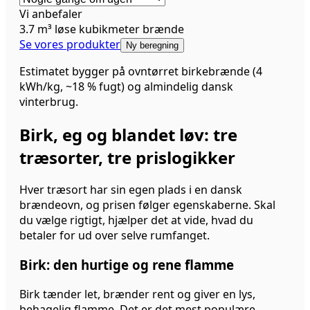
Vi anbefaler
3.7
m³
løse kubikmeter brænde
Se vores produkter
Ny beregning
Estimatet bygger på ovntørret birkebrænde (4
kWh/kg, ~18 % fugt) og almindelig dansk
vinterbrug.
Birk, eg og blandet løv: tre
træsorter, tre prislogikker
Hver træsort har sin egen plads i en dansk
brændeovn, og prisen følger egenskaberne. Skal
du vælge rigtigt, hjælper det at vide, hvad du
betaler for ud over selve rumfanget.
Birk: den hurtige og rene flamme
Birk tænder let, brænder rent og giver en lys,
behagelig flamme. Det er det mest populære