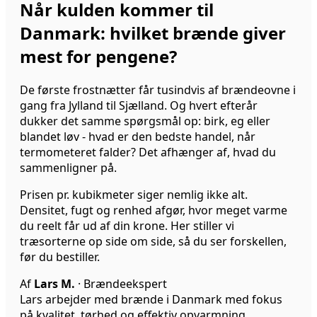
Når kulden kommer til
Danmark: hvilket brænde giver
mest for pengene?
De første frostnætter får tusindvis af brændeovne i
gang fra Jylland til Sjælland. Og hvert efterår
dukker det samme spørgsmål op: birk, eg eller
blandet løv - hvad er den bedste handel, når
termometeret falder? Det afhænger af, hvad du
sammenligner på.
Prisen pr. kubikmeter siger nemlig ikke alt.
Densitet, fugt og renhed afgør, hvor meget varme
du reelt får ud af din krone. Her stiller vi
træsorterne op side om side, så du ser forskellen,
før du bestiller.
Af
Lars M.
· Brændeekspert
Lars arbejder med brænde i Danmark med fokus
på kvalitet, tørhed og effektiv opvarmning.