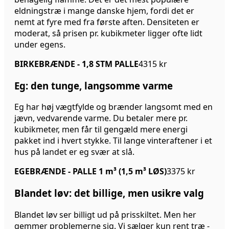
eldningstræ i mange danske hjem, fordi det er
nemt at fyre med fra første aften. Densiteten er
moderat, så prisen pr. kubikmeter ligger ofte lidt
under egens.
BIRKEBRÆNDE - 1,8 STM PALLE
4315 kr
Eg: den tunge, langsomme varme
Eg har høj vægtfylde og brænder langsomt med en
jævn, vedvarende varme. Du betaler mere pr.
kubikmeter, men får til gengæld mere energi
pakket ind i hvert stykke. Til lange vinteraftener i et
hus på landet er eg svær at slå.
EGEBRÆNDE - PALLE 1 m³ (1,5 m³ LØS)
3375 kr
Blandet løv: det billige, men usikre valg
Blandet løv ser billigt ud på prisskiltet. Men her
gemmer problemerne sig. Vi sælger kun rent træ -