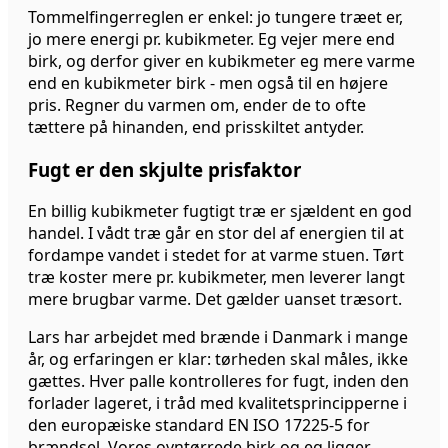
Tommelfingerreglen er enkel: jo tungere træet er,
jo mere energi pr. kubikmeter. Eg vejer mere end
birk, og derfor giver en kubikmeter eg mere varme
end en kubikmeter birk - men også til en højere
pris. Regner du varmen om, ender de to ofte
tættere på hinanden, end prisskiltet antyder.
Fugt er den skjulte prisfaktor
En billig kubikmeter fugtigt træ er sjældent en god
handel. I vådt træ går en stor del af energien til at
fordampe vandet i stedet for at varme stuen. Tørt
træ koster mere pr. kubikmeter, men leverer langt
mere brugbar varme. Det gælder uanset træsort.
Lars har arbejdet med brænde i Danmark i mange
år, og erfaringen er klar: tørheden skal måles, ikke
gættes. Hver palle kontrolleres for fugt, inden den
forlader lageret, i tråd med kvalitetsprincipperne i
den europæiske standard EN ISO 17225-5 for
brændsel. Vores ovntørrede birk og eg ligger