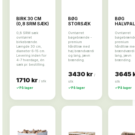
BIRK 30 CM
BØG
BØG
(0,8 SRM SÆK)
STORSÆK
HALVPAL
0,8 SRM sæk
Ovntørret
Ovntørret
ovntørret
bøgebrænde -
bøgebrænde
birkebrænde.
premium
premium
Længde 30 cm,
hårdttræ med
hårdttræ me
diameter 6-15 cm.
høj brændværdi
brændværdi
Levering inden for
og lang, jævn
lang, jævn
4-7 hverdage, én
brænding.
brænding.
sæk pr. bestilling.
3430 kr
3645 
/
1710 kr
/
stk
stk
stk
✓
På lager
✓
På lager
✓
På lager