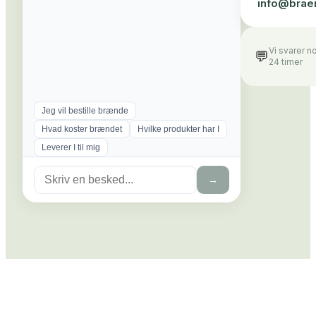
info@
brae
Vi svarer n
💬
24 timer
Jeg vil bestille brænde
Hvad koster brændet
Hvilke produkter har I
Leverer I til mig
→