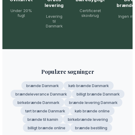
levering
brænde
Under 20%
Certificeret
fugt
skovbrug
Levering
Ingen m
til
Danmark
Populære søgninger
brænde Danmark
køb brænde Danmark
brændeleverance Danmark
billigt brænde Danmark
birkebrænde Danmark
brænde levering Danmark
tørt brænde Danmark
køb brænde online
brænde til kamin
birkebrænde levering
billigt brænde online
brænde bestilling