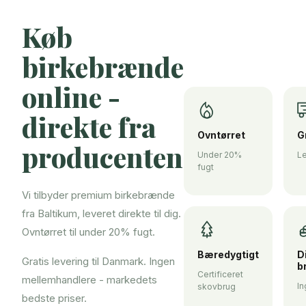
Køb
birkebrænde
online -
direkte fra
Ovntørret
G
producenten
Under 20%
Le
fugt
Vi tilbyder premium birkebrænde
fra Baltikum, leveret direkte til dig.
Ovntørret til under 20% fugt.
Bæredygtigt
D
Gratis levering til Danmark. Ingen
b
Certificeret
mellemhandlere - markedets
I
skovbrug
bedste priser.