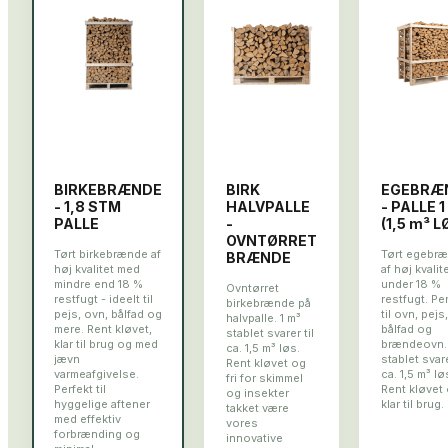
BIRKEBRÆNDE
BIRK
EGEBRÆ
- 1,8 STM
HALVPALLE
- PALLE 1
PALLE
-
(1,5 m³ L
OVNTØRRET
Tørt birkebrænde af
Tørt egebr
BRÆNDE
høj kvalitet med
af høj kvalite
mindre end 18 %
under 18 %
Ovntørret
restfugt - ideelt til
restfugt. Pe
birkebrænde på
pejs, ovn, bålfad og
til ovn, pejs,
halvpalle. 1 m³
mere. Rent kløvet,
bålfad og
stablet svarer til
klar til brug og med
brændeovn. 
ca. 1,5 m³ løs.
jævn
stablet svare
Rent kløvet og
varmeafgivelse.
ca. 1,5 m³ lø
fri for skimmel
Perfekt til
Rent kløvet
og insekter
hyggelige aftener
klar til brug.
takket være
med effektiv
vores
forbrænding og
innovative