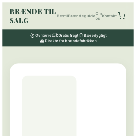
BRÆNDE TIL
Om
Bestil
Brændeguide
Kontakt
SALG
os
Ovntørret
Gratis fragt
Bæredygtigt
Direkte fra brændefabrikken