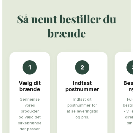
Så nemt bestiller du
brænde
1
2
Vælg dit
Indtast
Bes
brænde
postnummer
n
Gennemse
Indtast dit
Ful
vores
postnummer for
besti
produkter
at se leveringstid
- vi 
og vælg det
og pris.
direk
birkebrænde
din
der passer