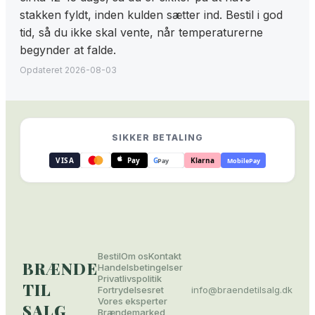
stakken fyldt, inden kulden sætter ind. Bestil i god
tid, så du ikke skal vente, når temperaturerne
begynder at falde.
Opdateret
2026-08-03
SIKKER BETALING
VISA
Pay
G
Klarna
Pay
MobilePay
Sikker betaling
:
Visa, Mastercard, Apple Pay, Googl
Bestil
Om os
Kontakt
BRÆNDE
Handelsbetingelser
Privatlivspolitik
TIL
Fortrydelsesret
info@
braendetilsalg.dk
Vores eksperter
SALG
Brændemarked