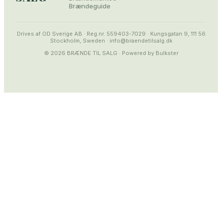
Brændeguide
Drives af OD Sverige AB · Reg.nr. 559403-7029 · Kungsgatan 9, 111 56
Stockholm, Sweden · info@braendetilsalg.dk
© 2026
BRÆNDE TIL SALG
· Powered by Bulkster