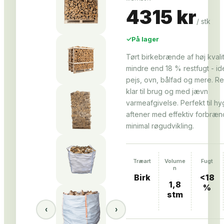
4315 kr
/
stk
✓
På lager
Tørt birkebrænde af høj kvali
mindre end 18 % restfugt - idee
pejs, ovn, bålfad og mere. Re
klar til brug og med jævn
varmeafgivelse. Perfekt til h
aftener med effektiv forbræn
minimal røgudvikling.
Træart
Volume
Fugt
n
Birk
<18
1,8
%
stm
‹
›