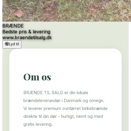
BRÆNDE
Bedste pris & levering
www.
braendetilsalg.dk
🔇
Lyd til
Om os
BRÆNDE TIL SALG er din lokale
brændeleverandør i Danmark og omegn.
Vi leverer premium ovntørret birkebrænde
direkte til din dør - hurtigt, nemt og med
gratis levering.