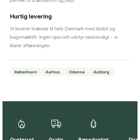
perfekt til brændeovn og pejs.
Hurtig levering
Vi leverer brænde til hele Danmark med lastbil og
bagsmæklift. Ingen specielt udstyr nødvendigt - vi
klarer aflæsningen.
København
Aarhus
Odense
Aalborg
Ovntørret
Gratis
Bæredygtigt
Dire