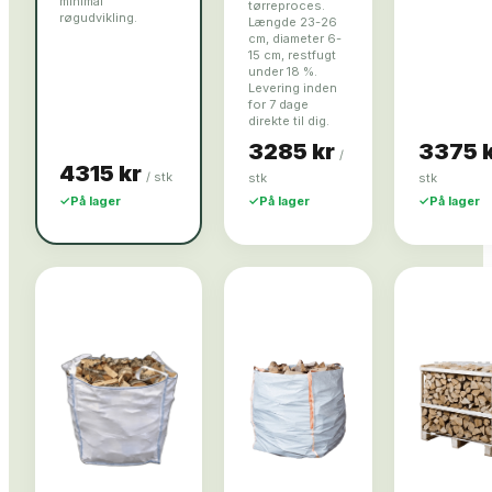
minimal
tørreproces.
røgudvikling.
Længde 23-26
cm, diameter 6-
15 cm, restfugt
under 18 %.
Levering inden
for 7 dage
direkte til dig.
3285 kr
3375 
/
4315 kr
/
stk
stk
stk
✓
På lager
✓
På lager
✓
På lager