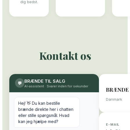
dig bedst.
Kontakt os
BRÆNDE TIL SALG
💬
AI-assistent
·
Svarer inden for sekunder
BRÆNDE 
Danmark
Hej! 👋 Du kan bestille
brænde direkte her i chatten
eller stille spørgsmål. Hvad
kan jeg hjælpe med?
E-MAIL