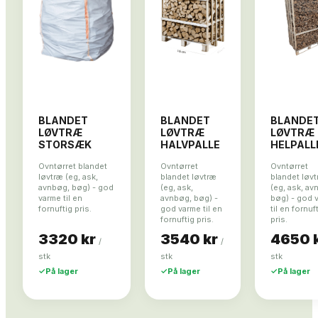
BLANDET
BLANDET
BLANDE
LØVTRÆ
LØVTRÆ
LØVTRÆ
STORSÆK
HALVPALLE
HELPALL
Ovntørret blandet
Ovntørret
Ovntørret
løvtræ (eg, ask,
blandet løvtræ
blandet løv
avnbøg, bøg) - god
(eg, ask,
(eg, ask, av
varme til en
avnbøg, bøg) -
bøg) - god 
fornuftig pris.
god varme til en
til en fornuf
fornuftig pris.
pris.
3320 kr
3540 kr
4650 
/
/
stk
stk
stk
✓
På lager
✓
På lager
✓
På lager