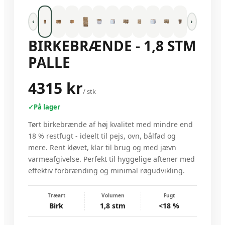
‹
›
BIRKEBRÆNDE - 1,8 STM
PALLE
4315 kr
/
stk
✓
På lager
Tørt birkebrænde af høj kvalitet med mindre end
18 % restfugt - ideelt til pejs, ovn, bålfad og
mere. Rent kløvet, klar til brug og med jævn
varmeafgivelse. Perfekt til hyggelige aftener med
effektiv forbrænding og minimal røgudvikling.
Træart
Volumen
Fugt
Birk
1,8 stm
<18 %