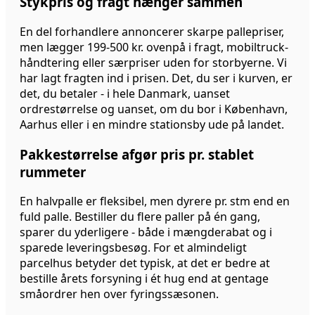
Stykpris og fragt hænger sammen
En del forhandlere annoncerer skarpe pallepriser,
men lægger 199-500 kr. ovenpå i fragt, mobiltruck-
håndtering eller særpriser uden for storbyerne. Vi
har lagt fragten ind i prisen. Det, du ser i kurven, er
det, du betaler - i hele Danmark, uanset
ordrestørrelse og uanset, om du bor i København,
Aarhus eller i en mindre stationsby ude på landet.
Pakkestørrelse afgør pris pr. stablet
rummeter
En halvpalle er fleksibel, men dyrere pr. stm end en
fuld palle. Bestiller du flere paller på én gang,
sparer du yderligere - både i mængderabat og i
sparede leveringsbesøg. For et almindeligt
parcelhus betyder det typisk, at det er bedre at
bestille årets forsyning i ét hug end at gentage
småordrer hen over fyringssæsonen.