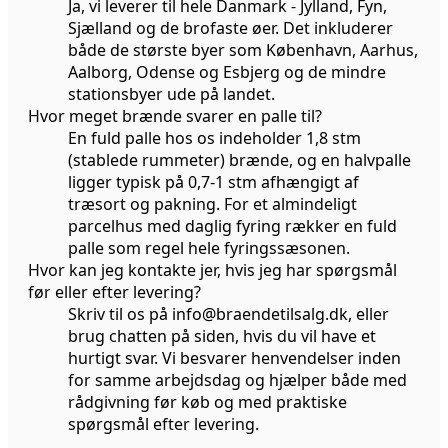
Ja, vi leverer til hele Danmark - Jylland, Fyn,
Sjælland og de brofaste øer. Det inkluderer
både de største byer som København, Aarhus,
Aalborg, Odense og Esbjerg og de mindre
stationsbyer ude på landet.
Hvor meget brænde svarer en palle til?
En fuld palle hos os indeholder 1,8 stm
(stablede rummeter) brænde, og en halvpalle
ligger typisk på 0,7-1 stm afhængigt af
træsort og pakning. For et almindeligt
parcelhus med daglig fyring rækker en fuld
palle som regel hele fyringssæsonen.
Hvor kan jeg kontakte jer, hvis jeg har spørgsmål
før eller efter levering?
Skriv til os på info@braendetilsalg.dk, eller
brug chatten på siden, hvis du vil have et
hurtigt svar. Vi besvarer henvendelser inden
for samme arbejdsdag og hjælper både med
rådgivning før køb og med praktiske
spørgsmål efter levering.