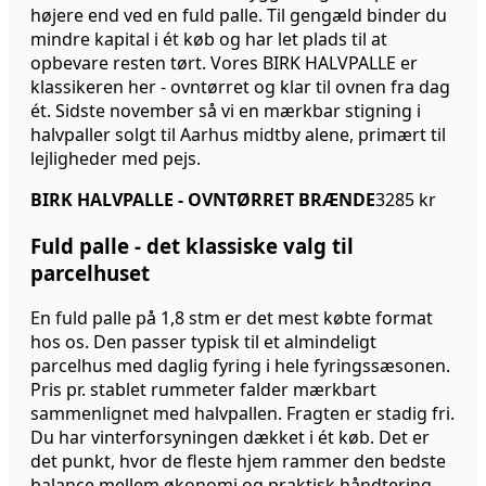
højere end ved en fuld palle. Til gengæld binder du
mindre kapital i ét køb og har let plads til at
opbevare resten tørt. Vores BIRK HALVPALLE er
klassikeren her - ovntørret og klar til ovnen fra dag
ét. Sidste november så vi en mærkbar stigning i
halvpaller solgt til Aarhus midtby alene, primært til
lejligheder med pejs.
BIRK HALVPALLE - OVNTØRRET BRÆNDE
3285 kr
Fuld palle - det klassiske valg til
parcelhuset
En fuld palle på 1,8 stm er det mest købte format
hos os. Den passer typisk til et almindeligt
parcelhus med daglig fyring i hele fyringssæsonen.
Pris pr. stablet rummeter falder mærkbart
sammenlignet med halvpallen. Fragten er stadig fri.
Du har vinterforsyningen dækket i ét køb. Det er
det punkt, hvor de fleste hjem rammer den bedste
balance mellem økonomi og praktisk håndtering.