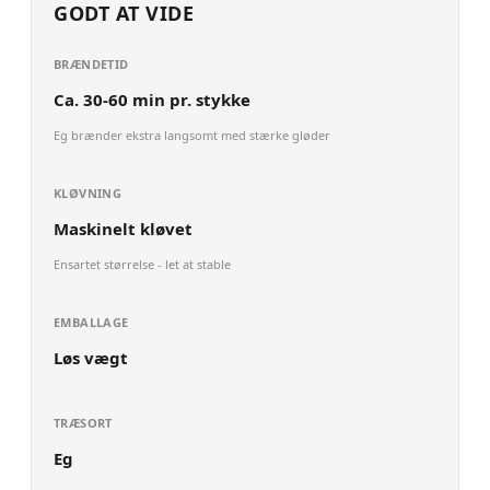
GODT AT VIDE
BRÆNDETID
Ca. 30-60 min pr. stykke
Eg brænder ekstra langsomt med stærke gløder
KLØVNING
Maskinelt kløvet
Ensartet størrelse - let at stable
EMBALLAGE
Løs vægt
TRÆSORT
Eg