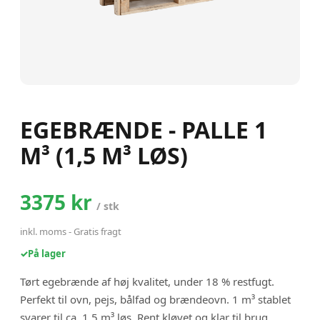
EGEBRÆNDE - PALLE 1
M³ (1,5 M³ LØS)
3375 kr
/
stk
inkl. moms
-
Gratis fragt
✓
På lager
Tørt egebrænde af høj kvalitet, under 18 % restfugt.
Perfekt til ovn, pejs, bålfad og brændeovn. 1 m³ stablet
svarer til ca. 1,5 m³ løs. Rent kløvet og klar til brug.